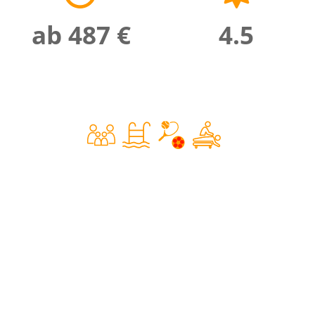
ab 487 €
4.5