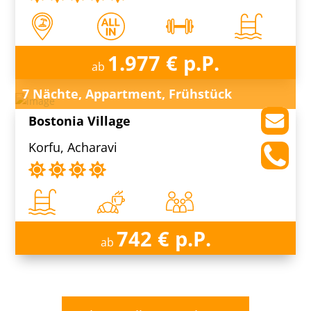
1.977 € p.P.
ab
7 Nächte, Appartment, Frühstück
Bostonia Village
Korfu, Acharavi
742 € p.P.
ab