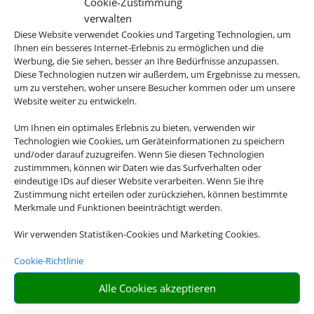
Cookie-Zustimmung
verwalten
Diese Website verwendet Cookies und Targeting Technologien, um
Ihnen ein besseres Internet-Erlebnis zu ermöglichen und die
Werbung, die Sie sehen, besser an Ihre Bedürfnisse anzupassen.
Diese Technologien nutzen wir außerdem, um Ergebnisse zu messen,
um zu verstehen, woher unsere Besucher kommen oder um unsere
Website weiter zu entwickeln.
Um Ihnen ein optimales Erlebnis zu bieten, verwenden wir
Technologien wie Cookies, um Geräteinformationen zu speichern
Bayern
und/oder darauf zuzugreifen. Wenn Sie diesen Technologien
zustimmmen, können wir Daten wie das Surfverhalten oder
eindeutige IDs auf dieser Website verarbeiten. Wenn Sie ihre
Zustimmung nicht erteilen oder zurückziehen, können bestimmte
Eine Buchung – alles drin. Buchen Sie
Merkmale und Funktionen beeinträchtigt werden.
jetzt eine Pauschalreise.
Wir verwenden Statistiken-Cookies und Marketing Cookies.
Flugtickets und Hotelzimmer sind bei unseren
Cookie-Richtlinie
Pauschalreise-Angeboten bereits inbegriffen. Statt also
Alle Cookies akzeptieren
verschiedene Einzelbausteine suchen und buchen zu
müssen, können Sie Ihren Urlaub ganz entspannt im