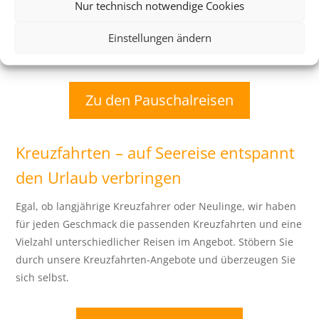
Nur technisch notwendige Cookies
Paket buchen. Auch Zusatzleistungen, wie der Transfer
vom Flughafen sind häufig enthalten. Damit wird die
Einstellungen ändern
Buchung so entspannt wie der Urlaub selbst.
Zu den Pauschalreisen
Kreuzfahrten – auf Seereise entspannt
den Urlaub verbringen
Egal, ob langjährige Kreuzfahrer oder Neulinge, wir haben
für jeden Geschmack die passenden Kreuzfahrten und eine
Vielzahl unterschiedlicher Reisen im Angebot. Stöbern Sie
durch unsere Kreuzfahrten-Angebote und überzeugen Sie
sich selbst.