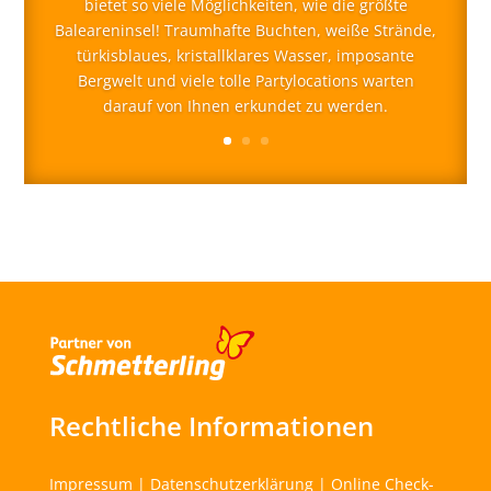
bietet so viele Möglichkeiten, wie die größte
Baleareninsel! Traumhafte Buchten, weiße Strände,
türkisblaues, kristallklares Wasser, imposante
Bergwelt und viele tolle Partylocations warten
darauf von Ihnen erkundet zu werden.
Rechtliche Informationen
Impressum
|
Datenschutzerklärung
|
Online Check-